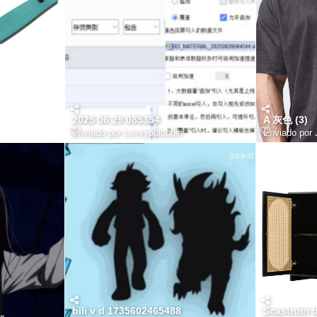
2025 06 29 085354
A 灰色 (3)
Enviado por
Loveyouluobin
Enviado por
bili v d 1735602465488
Scastroin b