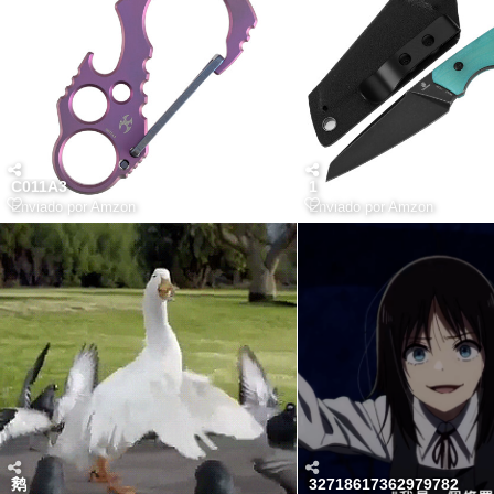
C011A3
1
Enviado por
Amzon
Enviado por
Amzon
鹅
32718617362979782