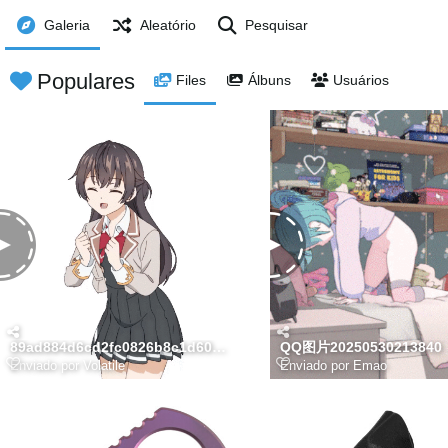
Galeria
Aleatório
Pesquisar
Populares
Files
Álbuns
Usuários
89ad884d6cd2fc0826b8c1d60bd372ca651369389
QQ图片20250530213840
Enviado por
Volatile
Enviado por
Emao