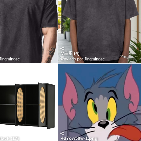
V主图 (4)
Jingmingec
Enviado por
Jingmingec
lack (17)
4d7ow58w-1.png