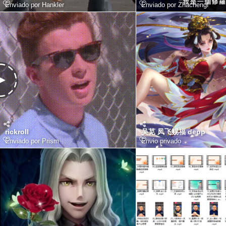
Enviado por
Hankler
Enviado por
Zhachengf
rickroll
吴苋 凤飞赐福 depp
Enviado por
Prism
Envio privado