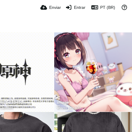
Enviar
Entrar
PT (BR)
0801 233451
image
Caoruixi
Envio privado