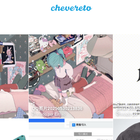
QQ图片20250530213836
petal 2023
Enviado por
Emao
Enviado por