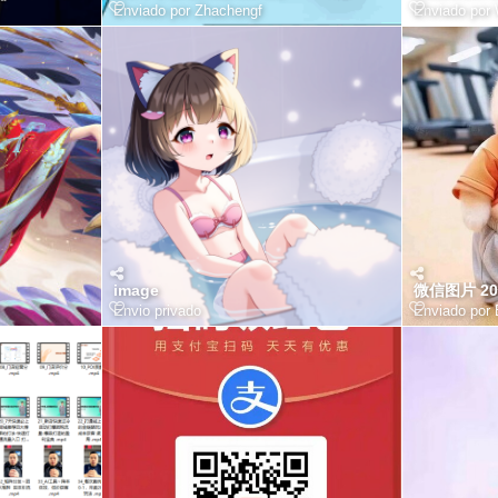
Enviado por
Zhachengf
Enviado por
image
微信图片 202
Envio privado
Enviado por