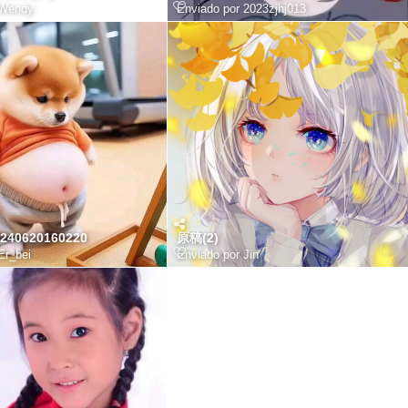
Wendy
Enviado por
2023zjhj013
40620160220
原稿(2)
Er_bei
Enviado por
Jin