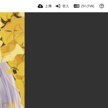
上傳
登入
ZH (TW)