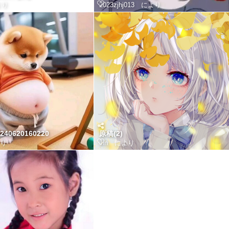
り
2023zjhj013
により
40620160220
原稿(2)
り
Jin
により