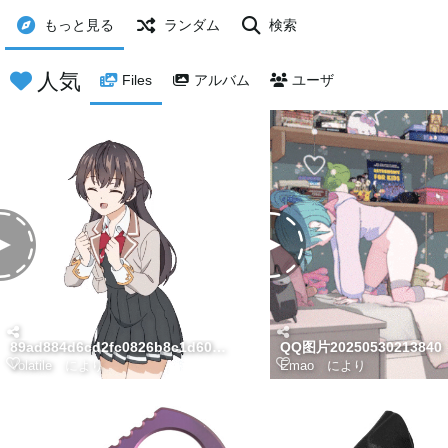
もっと見る
ランダム
検索
人気
Files
アルバム
ユーザ
89ad884d6cd2fc0826b8c1d60bd372ca651369389
QQ图片20250530213840
Volatile
により
Emao
により