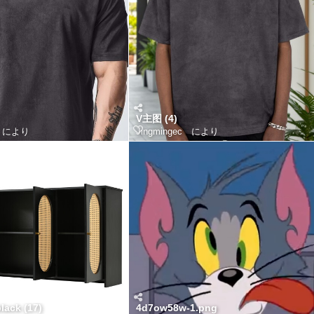
V主图 (4)
により
Jingmingec
により
lack (17)
4d7ow58w-1.png