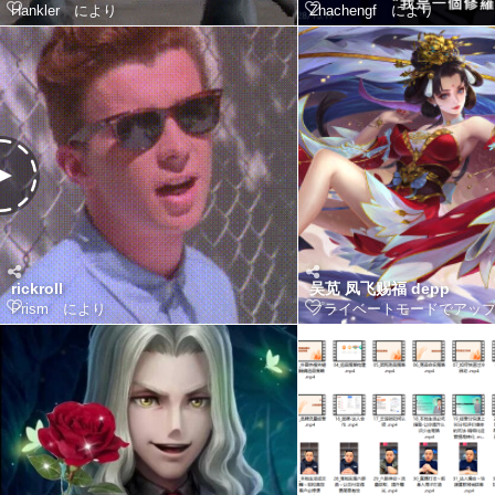
Hankler
により
Zhachengf
により
rickroll
吴苋 凤飞赐福 depp
Prism
により
プライベートモードでアッ