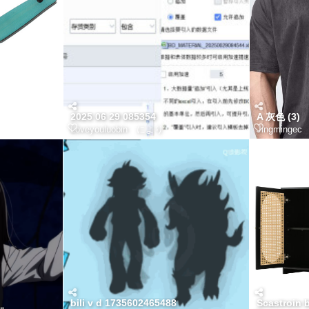
2025 06 29 085354
A 灰色 (3)
Loveyouluobin
により
Jingmingec
bili v d 1735602465488
Scastroin b