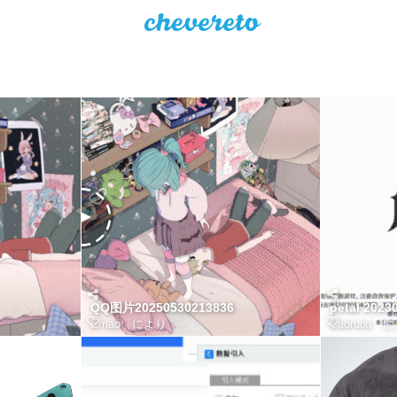
QQ图片20250530213836
petal 2023
Emao
により
Caoruixi
に