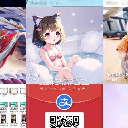
Zhachengf
により
Wendy
によ
image
微信图片 202
プロード
プライベートモードでアップロード
Er_bei
によ