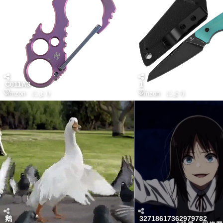
C011A3
1
Amzon
により
Amzon
により
鹅
32718617362979782