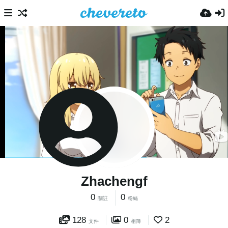
Zhachengf
0
0
關註
粉絲
128
0
2
文件
相簿