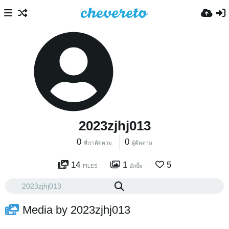
2023zjhj013
0
0
ที่เราติดตาม
ผู้ติดตาม
14
1
5
FILES
อัลบั้ม
Media by 2023zjhj013