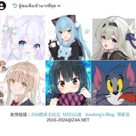
ผู้ชมเพิ่งเข้ามากที่สุด
友情链接：
Z4A图床主站点
NSCI云储
Jundong's Blog
博客说
2016-2024@Z4A.NET