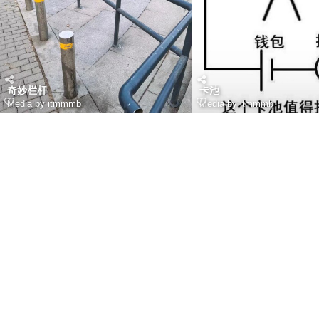
奇妙栏杆
卡池
Media by itmmmb
Media by itmmmb