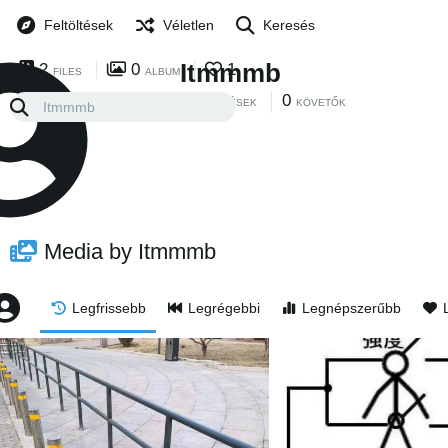
Feltöltések
Véletlen
Keresés
Itmmmb
2
0
1
FILES
ALBUM
0
0
KÖVETÉSEK
KÖVETŐK
Media by Itmmmb
Legfrissebb
Legrégebbi
Legnépszerűbb