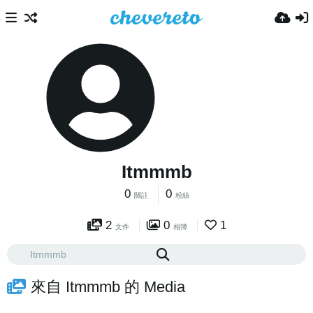
Itmmmb
0
0
關註
粉絲
2
0
1
文件
相簿
來自 Itmmmb 的 Media