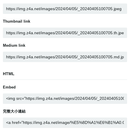
Thumbnail link
Medium link
HTML
Embed
完整大小連結