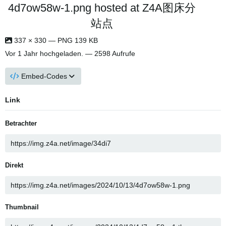
4d7ow58w-1.png hosted at Z4A图床分
站点
337 × 330 — PNG 139 KB
Vor 1 Jahr
hochgeladen. — 2598 Aufrufe
Embed-Codes
Link
Betrachter
Direkt
Thumbnail