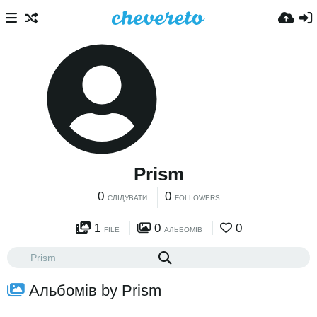
Prism
0
0
СЛІДУВАТИ
FOLLOWERS
1
0
0
FILE
АЛЬБОМІВ
Альбомів by Prism