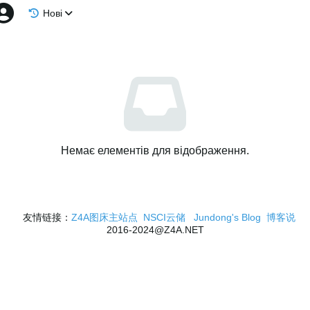
Нові
Немає елементів для відображення.
友情链接：
Z4A图床主站点
NSCI云储
Jundong's Blog
博客说
2016-2024@Z4A.NET