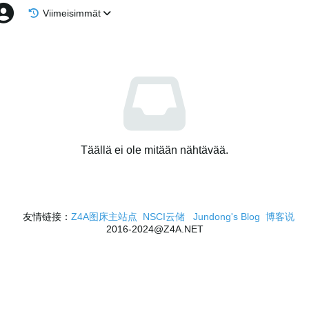
Viimeisimmät
Täällä ei ole mitään nähtävää.
友情链接：
Z4A图床主站点
NSCI云储
Jundong's Blog
博客说
2016-2024@Z4A.NET