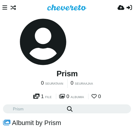
Prism
0
0
SEURATAAN
SEURAAJAA
1
0
0
FILE
ALBUMIA
Albumit by Prism