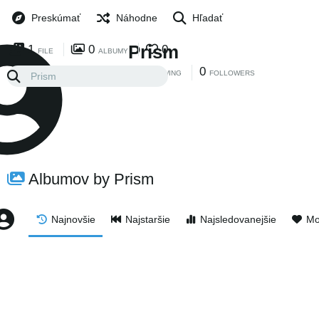
Preskúmať
Náhodne
Hľadať
Prism
1
0
0
FILE
ALBUMY
0
0
FOLLOWING
FOLLOWERS
Albumov by Prism
Najnovšie
Najstaršie
Najsledovanejšie
Mo