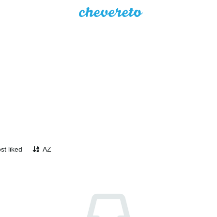
st liked
AZ