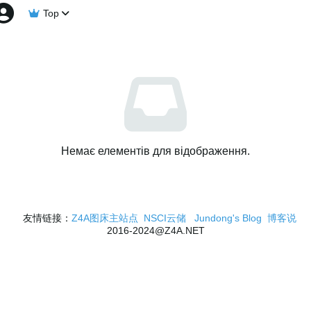
Top
Немає елементів для відображення.
友情链接：
Z4A图床主站点
NSCI云储
Jundong's Blog
博客说
2016-2024@Z4A.NET