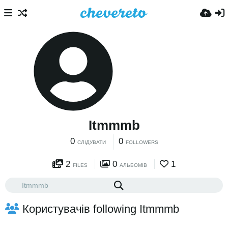
Itmmmb
0
0
СЛІДУВАТИ
FOLLOWERS
2
0
1
FILES
АЛЬБОМІВ
Користувачів following Itmmmb