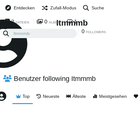
Entdecken
Zufall-Modus
Suche
Itmmmb
2
0
1
DATEIEN
ALBEN
0
0
FOLGEN
FOLLOWERS
Benutzer following Itmmmb
Top
Neueste
Älteste
Meistgesehen