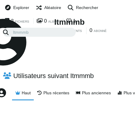
Explorer
Aléatoire
Rechercher
Itmmmb
2
0
1
FICHIERS
ALBUM
0
0
ABONNEMENTS
ABONNÉ
Utilisateurs suivant Itmmmb
Haut
Plus récentes
Plus anciennes
Plus 