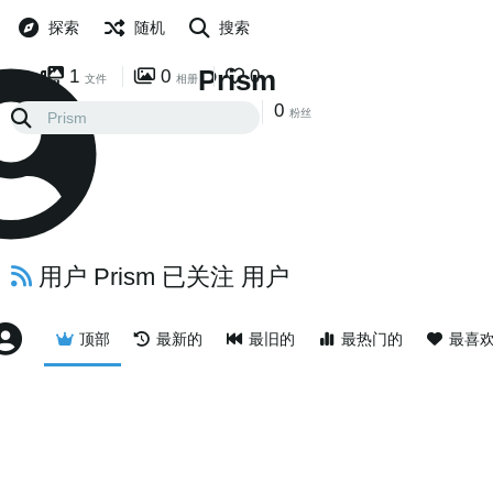
探索
随机
搜索
Prism
1
0
0
文件
相册
0
0
已关注
粉丝
用户 Prism 已关注 用户
顶部
最新的
最旧的
最热门的
最喜