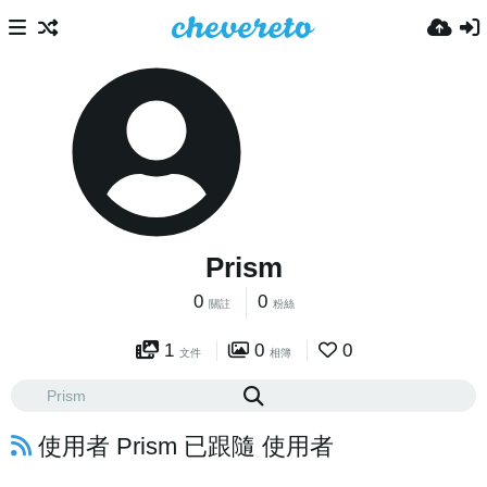
Prism
0
0
關註
粉絲
1
0
0
文件
相簿
使用者 Prism 已跟隨 使用者