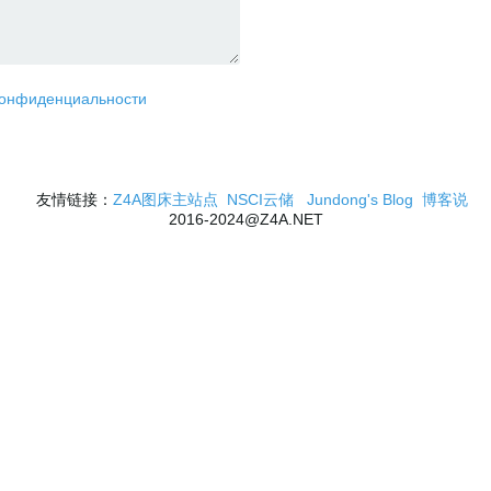
конфиденциальности
友情链接：
Z4A图床主站点
NSCI云储
Jundong's Blog
博客说
2016-2024@Z4A.NET