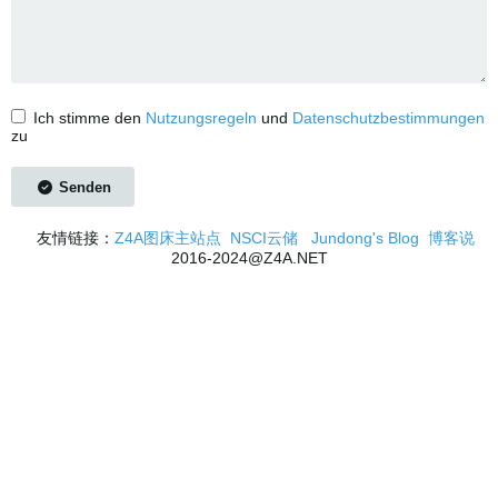
Ich stimme den
Nutzungsregeln
und
Datenschutzbestimmungen
zu
Senden
友情链接：
Z4A图床主站点
NSCI云储
Jundong's Blog
博客说
2016-2024@Z4A.NET