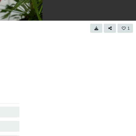
1
คัดลอก
คัดลอก