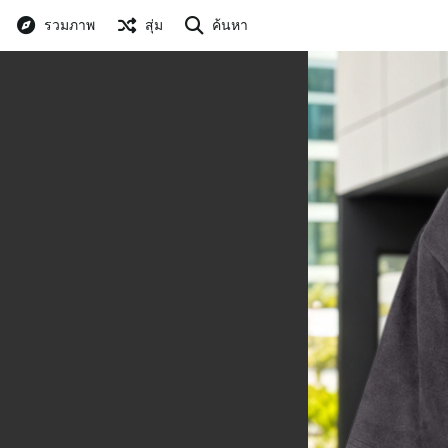
รวมภาพ
สุ่ม
ค้นหา