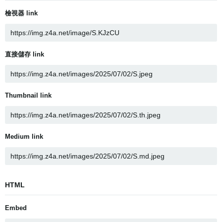
檢視器 link
直接儲存 link
Thumbnail link
Medium link
HTML
Embed