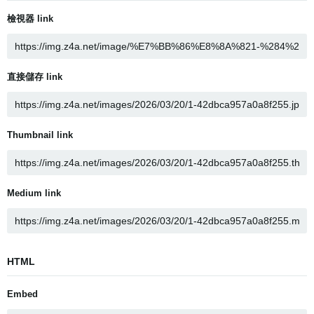
檢視器 link
直接儲存 link
Thumbnail link
Medium link
HTML
Embed