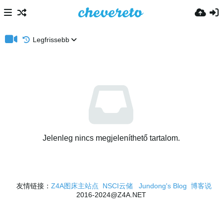
Legfrissebb
Jelenleg nincs megjeleníthető tartalom.
友情链接：
Z4A图床主站点
NSCI云储
Jundong's Blog
博客说
2016-2024@Z4A.NET