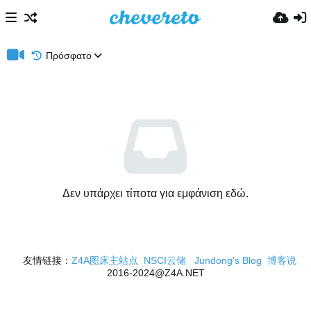
Πρόσφατο
Δεν υπάρχει τίποτα για εμφάνιση εδώ.
友情链接：
Z4A图床主站点
NSCI云储
Jundong's Blog
博客说
2016-2024@Z4A.NET