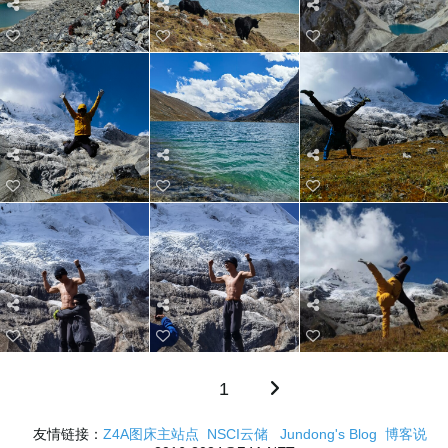
1
友情链接：
Z4A图床主站点
NSCI云储
Jundong's Blog
博客说