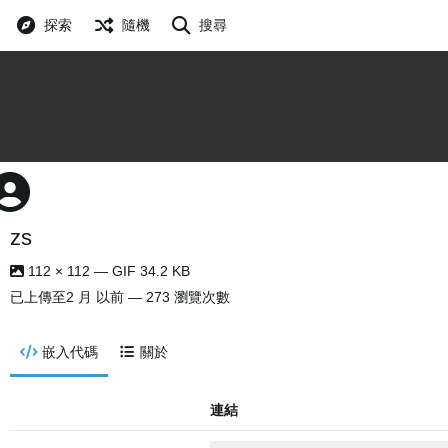
探索
隨機
搜尋
zs
112 × 112 — GIF 34.2 KB
已上傳至
2 月 以前
— 273 瀏覽次數
嵌入代碼
關於
連結