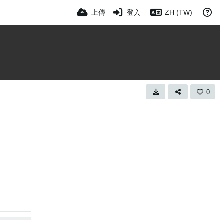
上傳
登入
ZH (TW)
0