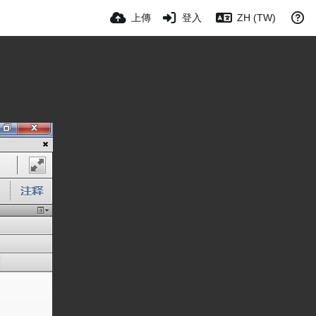
上傳
登入
ZH (TW)