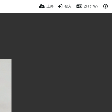
上傳
登入
ZH (TW)