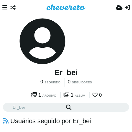
Er_bei
0
0
SEGUINDO
SEGUIDORES
1
1
0
ARQUIVO
ÁLBUM
Usuários seguido por Er_bei