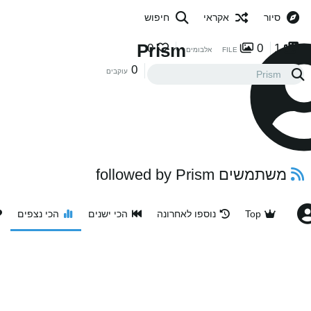
סיור
אקראי
חיפוש
Prism
0
0
1
FILE
אלבומים
0
0
במעקב
עוקבים
משתמשים followed by Prism
Top
נוספו לאחרונה
הכי ישנים
הכי נצפים