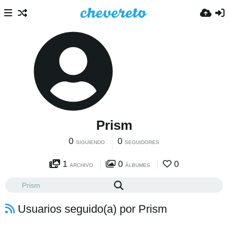
Prism
0
0
SIGUIENDO
SEGUIDORES
1
0
0
ARCHIVO
ÁLBUMES
Usuarios seguido(a) por Prism