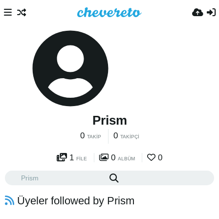
Prism
0
0
TAKIP
TAKIPÇI
1
0
0
FILE
ALBÜM
Üyeler followed by Prism