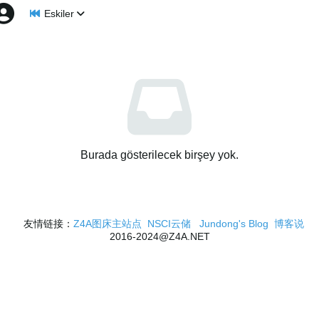
Eskiler
Burada gösterilecek birşey yok.
友情链接：
Z4A图床主站点
NSCI云储
Jundong's Blog
博客说
2016-2024@Z4A.NET