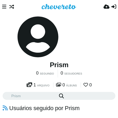
Prism
0
0
SEGUINDO
SEGUIDORES
1
0
0
ARQUIVO
ÁLBUNS
Usuários seguido por Prism