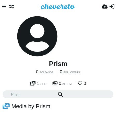
Prism
0
0
FÖLJANDE
FOLLOWERS
1
0
0
FILE
ALBUM
Media by Prism