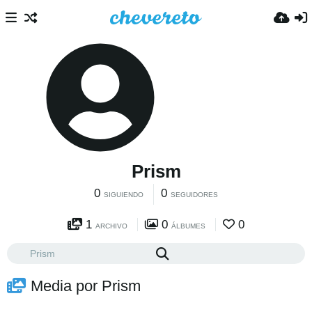
Prism
0
0
SIGUIENDO
SEGUIDORES
1
0
0
ARCHIVO
ÁLBUMES
Media por Prism