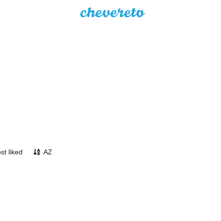
st liked
AZ