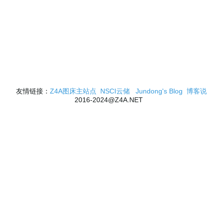
友情链接：
Z4A图床主站点
NSCI云储
Jundong's Blog
博客说
2016-2024@Z4A.NET