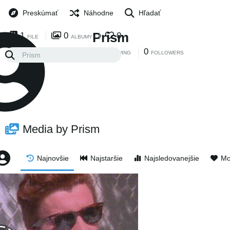
Preskúmať
Náhodne
Hľadať
Prism
1
0
0
FILE
ALBUMY
0
0
FOLLOWING
FOLLOWERS
Media by Prism
Najnovšie
Najstaršie
Najsledovanejšie
Mo