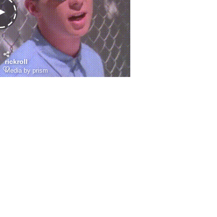
rickroll
Media by prism