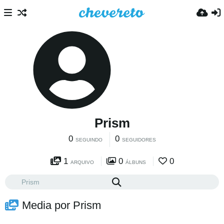
Prism
0
0
SEGUINDO
SEGUIDORES
1
0
0
ARQUIVO
ÁLBUNS
Media por Prism