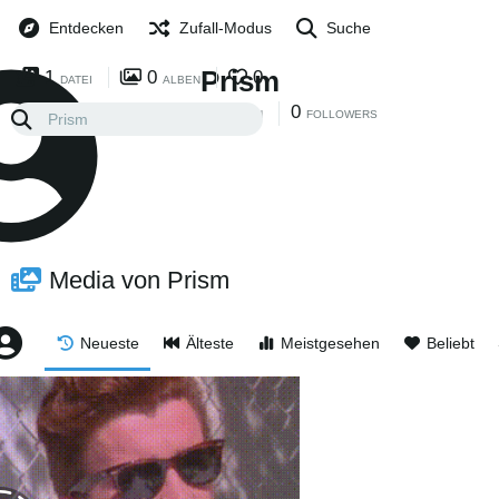
Entdecken
Zufall-Modus
Suche
Prism
1
0
0
DATEI
ALBEN
0
0
FOLGEN
FOLLOWERS
Media von Prism
Neueste
Älteste
Meistgesehen
Beliebt