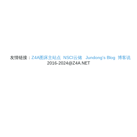
友情链接：
Z4A图床主站点
NSCI云储
Jundong's Blog
博客说
2016-2024@Z4A.NET