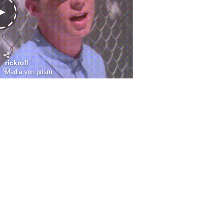
rickroll
Media von prism