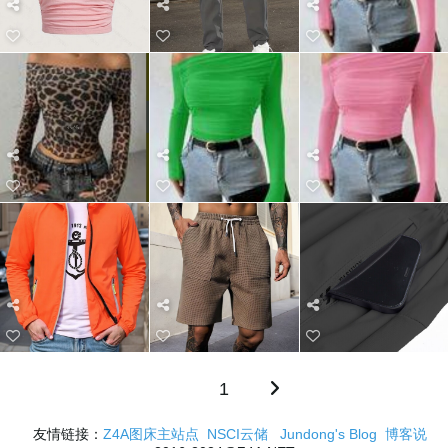
1
友情链接：
Z4A图床主站点
NSCI云储
Jundong's Blog
博客说