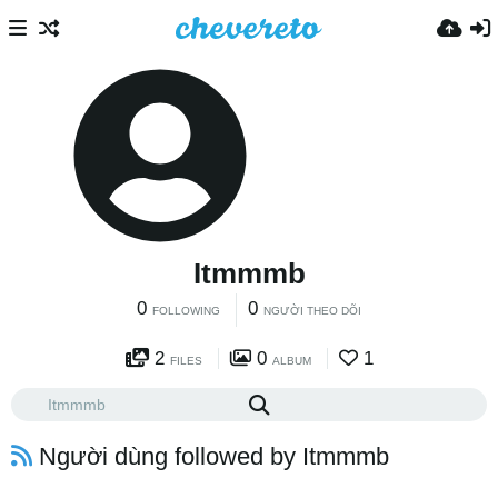
Itmmmb
0
0
FOLLOWING
NGƯỜI THEO DÕI
2
0
1
FILES
ALBUM
Người dùng followed by Itmmmb