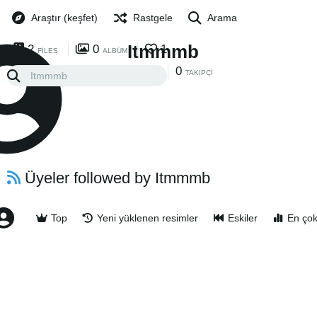
Araştır (keşfet)
Rastgele
Arama
Itmmmb
2
0
1
FILES
ALBÜM
0
0
TAKIP
TAKIPÇI
Üyeler followed by Itmmmb
Top
Yeni yüklenen resimler
Eskiler
En çok