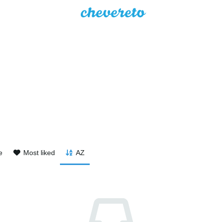
e
Most liked
AZ