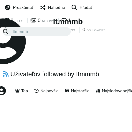
Preskúmať
Náhodne
Hľadať
Itmmmb
2
0
1
FILES
ALBUMY
0
0
FOLLOWING
FOLLOWERS
Uživateľov followed by Itmmmb
Top
Najnovšie
Najstaršie
Najsledovanejši