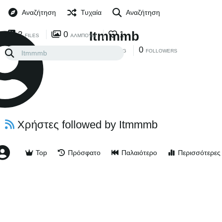
Αναζήτηση
Τυχαία
Αναζήτηση
Itmmmb
2
0
1
FILES
ΆΛΜΠΟΥΜ
0
0
FOLLOWING
FOLLOWERS
Χρήστες followed by Itmmmb
Top
Πρόσφατο
Παλαιότερο
Περισσότερες