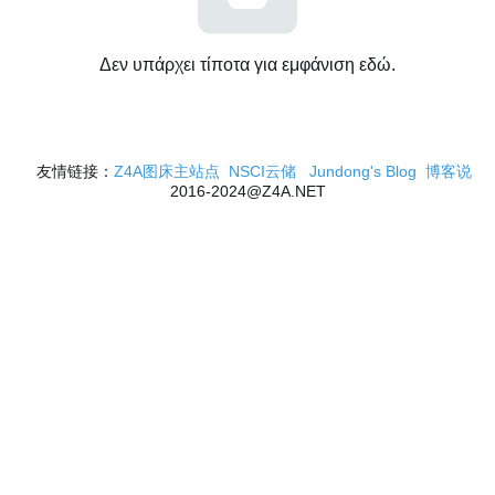
Δεν υπάρχει τίποτα για εμφάνιση εδώ.
友情链接：
Z4A图床主站点
NSCI云储
Jundong's Blog
博客说
2016-2024@Z4A.NET