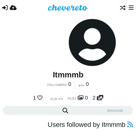
Itmmmb
0
0
متابع
FOLLOWERS
1
0
2
FILES
خانة فارغة
Users followed by Itmmmb