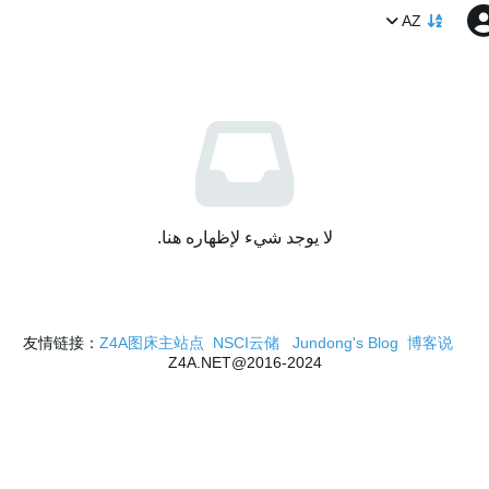
AZ
لا يوجد شيء لإظهاره هنا.
Z4A图床主站点
NSCI云储
Jundong's Blog
博客说
友情链接：
2016-2024@Z4A.NET