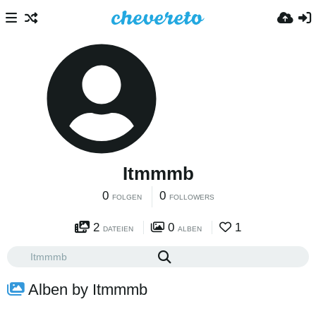
Itmmmb
0
0
FOLGEN
FOLLOWERS
2
0
1
DATEIEN
ALBEN
Alben by Itmmmb