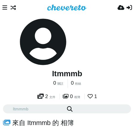
Itmmmb
0
0
關註
粉絲
2
0
1
文件
相簿
來自 Itmmmb 的 相簿