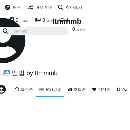
탐색
아무거나
찾아보기
Itmmmb
2
0
1
FILES
앨범
0
0
팔로잉
팔로워
앨범 by Itmmmb
최신순
오래된순
조회순
인기순
AZ