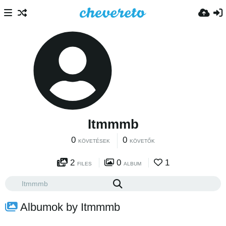
Itmmmb
0
0
KÖVETÉSEK
KÖVETŐK
2
0
1
FILES
ALBUM
Albumok by Itmmmb