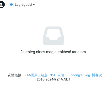
Legrégebbi
Jelenleg nincs megjeleníthető tartalom.
友情链接：
Z4A图床主站点
NSCI云储
Jundong's Blog
博客说
2016-2024@Z4A.NET