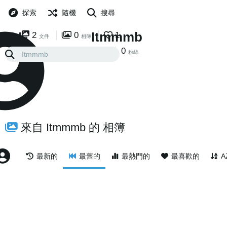
探索
隨機
搜尋
Itmmmb
2
0
1
文件
相簿
0
0
關註
粉絲
來自 Itmmmb 的 相簿
最新的
最舊的
最熱門的
最喜歡的
A