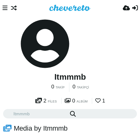
Itmmmb
0
0
TAKIP
TAKIPÇI
2
0
1
FILES
ALBÜM
Media by Itmmmb